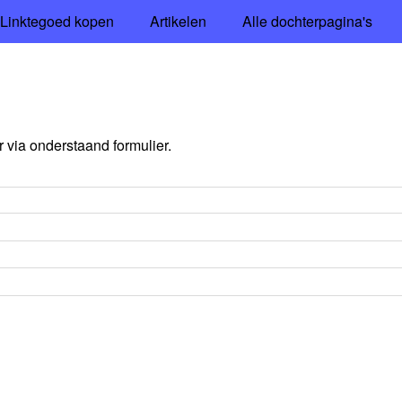
Linktegoed kopen
Artikelen
Alle dochterpagina's
via onderstaand formulier.