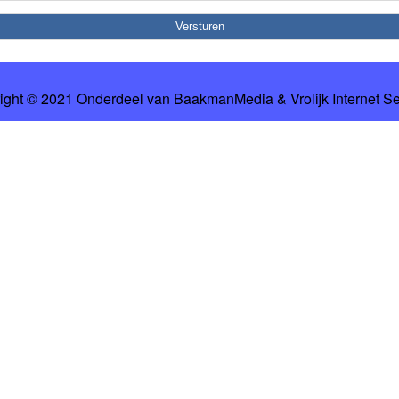
ight © 2021 Onderdeel van
BaakmanMedia
&
Vrolijk Internet S